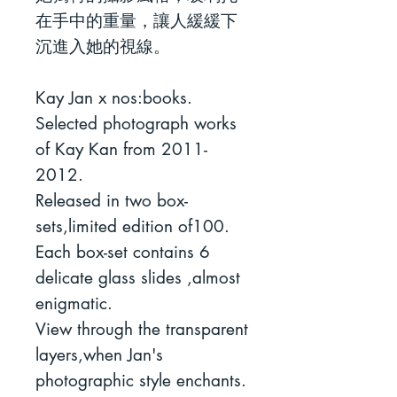
在手中的重量，讓人緩緩下
沉進入她的視線。
Kay Jan x nos:books.
Selected photograph works
of Kay Kan from 2011-
2012.
Released in two box-
sets,limited edition of100.
Each box-set contains 6
delicate glass slides ,almost
enigmatic.
View through the transparent
layers,when Jan's
photographic style enchants.