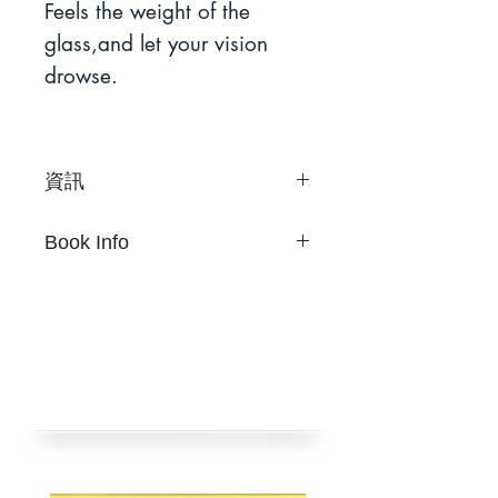
Feels the weight of the
glass,and let your vision
drowse.
資訊
Kay Jan
Book Info
每盒6件玻璃片
盒裝13公分 x 11公分 x 11公分
Kay Jan
兩盒同時發行，隨機出貨
6 glass slides
特色黑與銀, 無裝訂
Box Size：13 cm × 11 cm ×
限量 100 盒
11 cm
初版2012年9月
Box sets A and B to choose
挪石社出版
Limited 100 copies
Published by nos:books.
Taipei, Taiwan, Sep. 2012