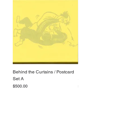
Behind the Curtains / Postcard
Behind the Curtains / Po
Set A
Set B
Price
Price
$500.00
$400.00