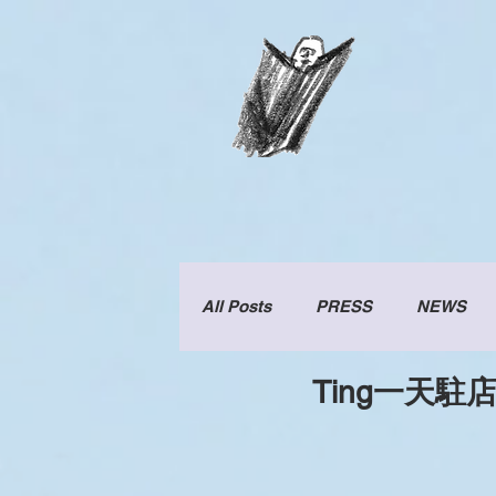
All Posts
PRESS
NEWS
Ting一天駐