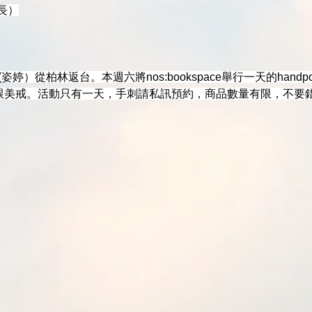
延長）
(姿婷）從柏林返台。本週六將nos:bookspace舉行一天的hand
irt跟美戒。活動只有一天，手刺請私訊預約，商品數量有限，不要