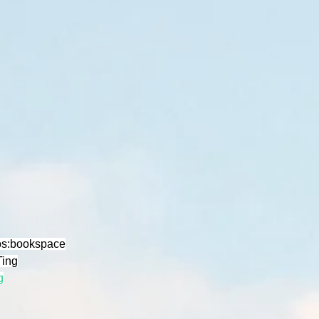
os:bookspace
ing
g