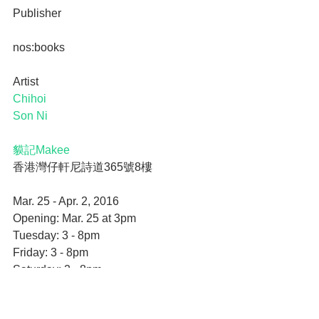
Publisher
nos:books 
Artist 
Chihoi 
Son Ni
貘記Makee
香港灣仔軒尼詩道365號8樓
Mar. 25 - Apr. 2, 2016
Opening: Mar. 25 at 3pm
Tuesday: 3 - 8pm
Friday: 3 - 8pm  
Saturday: 2 - 8pm
More info about the event