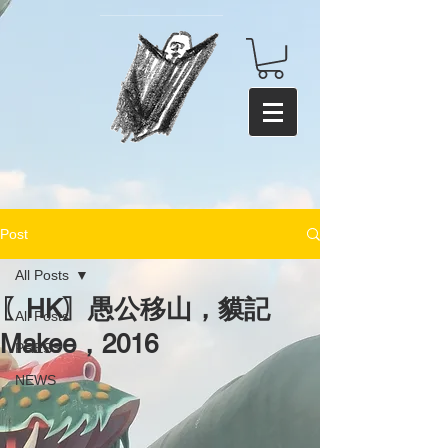
Post
All Posts
〖HK〗愚公移山，貘記
All Posts
Makee，2016
PRESS
NEWS