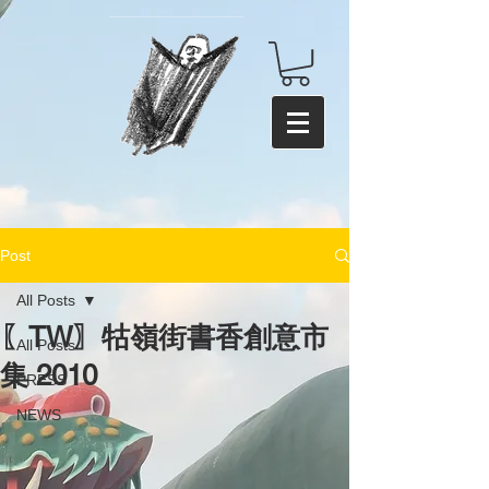
Post
All Posts
〖TW〗牯嶺街書香創意市
All Posts
集 2010
PRESS
NEWS