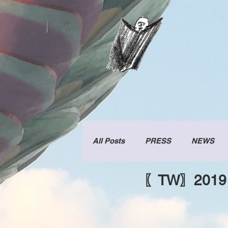
All Posts
PRESS
NEWS
〖TW〗2019 