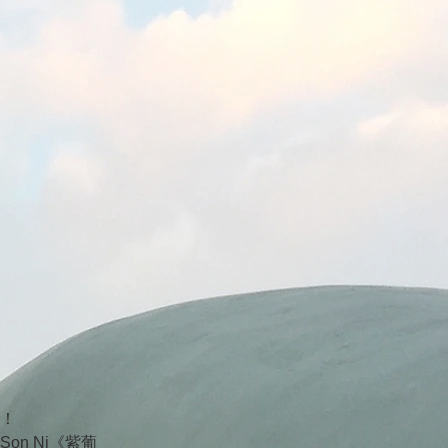
！
n Ni《紫葡