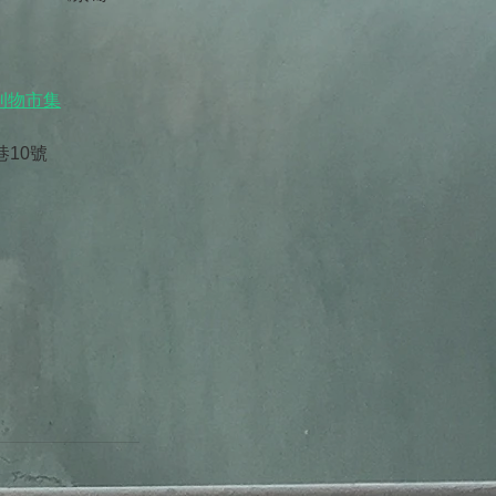
獨立刊物市集
巷10號