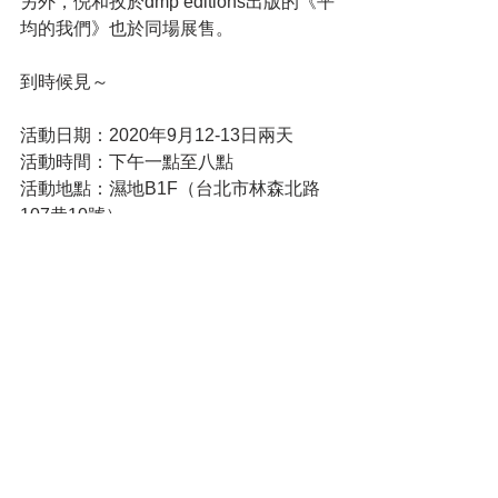
另外，倪和孜於dmp editions出版的《平
均的我們》也於同場展售。
到時候見～
活動日期：2020年9月12-13日兩天
活動時間：下午一點至八點
活動地點：濕地B1F（台北市林森北路
107巷10號）
nos:bookspace
(106)台北市大安區泰順街2巷14號2樓
營業時間：每週六、一 / 15:00-18:00
hi@nosbooks.com
2/F, No.14, Lane 2, Taishun Street,