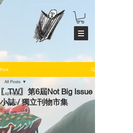
Post
All Posts
〖TW〗第6屆Not Big Issue
All Posts
小誌 / 獨立刊物市集
PRESS
NEWS